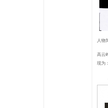
人物
高云
现为
灵