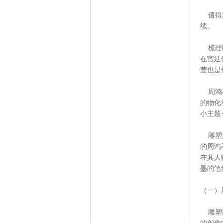
值得注
续。
梳理鞍
在官廷
萱也是
周鸿石
的物化
小主题
雕塑大
的周鸿
在其人
墨的笔
（一）
雕塑家