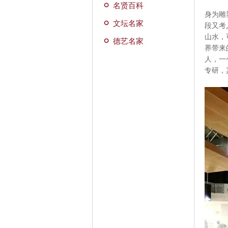
名贤百科
身为雕
文坛名家
段又考
山水，
德艺名家
界带来
人，一
专研，