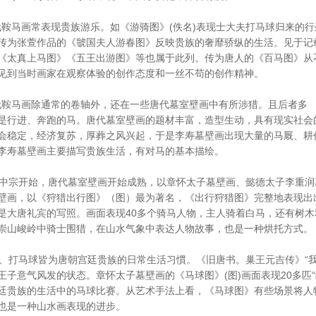
马画常表现贵族游乐。如《游骑图》(佚名)表现士大夫打马球归来的行
传为张萱作品的《虢国夫人游春图》反映贵族的奢靡骄纵的生活。见于记
《太真上马图》《五王出游图》等也属于此列。传为唐人的《百马图》从
见到当时画家在观察体验的创作态度和一丝不苟的创作精神。
马画除通常的卷轴外，还在一些唐代墓室壁画中有所涉猎。且后者多
是行进、奔跑的马。唐代墓室壁画的题材丰富，造型生动，具有现实社会
会稳定，经济复苏，厚葬之风兴起，于是李寿墓壁画出现大量的马厩、耕作等
李寿墓壁画主要描写贵族生活，有对马的基本描绘。
宗开始，唐代墓室壁画开始成熟，以章怀太子墓壁画、懿德太子李重润墓
壁画，以《狩猎出行图》（图）最为著名，《出行狩猎图》完整地表现出
是大唐礼宾的写照。画面表现40多个骑马人物，主人骑着白马，还有树
崇山峻岭中骑士围猎，在山水气象中表达人物故事，也是一种烘托方式。
打马球皆为唐朝宫廷贵族的日常生活习慣。《旧唐书。巢王元吉传》“我
王子意气风发的状态。章怀太子墓壁画的《马球图》(图)画面表现20多匹
廷贵族的生活中的马球比赛。从艺术手法上看，《马球图》有些场景将人
也是一种山水画表现的进步。