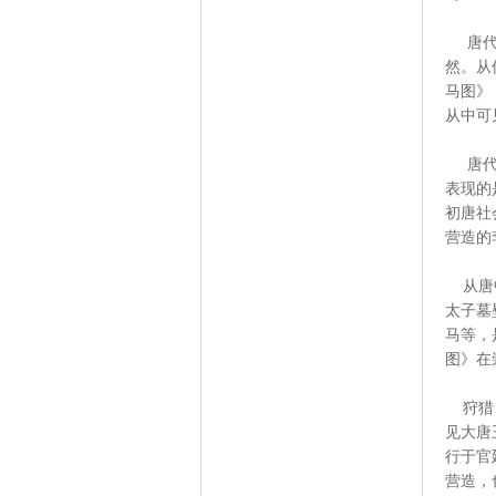
唐代鞍
然。从
马图》
从中可
唐代鞍
表现的
初唐社
营造的
从唐中
太子墓
马等，
图》在
狩猎、
见大唐
行于官
营造，