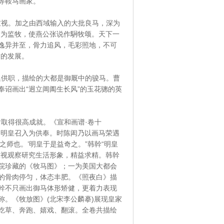
等鞍马画家。
视。加之由西域输入的大批良马，深为
仲为监牧，使燕公张说作駉牧颂。天下一
逸异并至，骨力追风，毛彩照地，不可
质的发展。
供职，描绘的大都是御厩中的骏马。曹
诏画出“迥立阊阖生长风”的玉花骢的英
取得很高成就。《宣和画谱·卷十
，明皇召入为供奉。时陈闳乃以画马荣遇
师也。’明皇于是益奇之。”韩幹“明皇
重视观察研究生活形象，精益求精。韩幹
院珍藏的《牧马图》；一为美国大都会
的骨肉停匀，体态丰肥。《照夜白》描
幹不只画出御马体形矫健，更着力表现
。《牧放图》(北宋李公麟摹)展现皇家
吃草、奔跑、嬉戏、翻滚。全卷共描绘