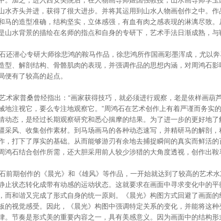
中。加之，进入西安美院后，在人物画导师姬国强教授，山水画导师李玉
山水齐头并进，获得了很大进步。并将其运用到山水人物画创作之中。作
和马的造型准确，结构坚实，立体感强，有血有肉之感表现的淋漓尽致。
是山水背景的描绘在名师的指点和自身的专研下，艺术手法日渐成熟，与
还潜心专研大师徐悲鸿的鞍马作品，徐悲鸿所作国画彩墨浑成，尤以奔
造型、解剖结构、骨骼肌肉的表现，并强调作品的思想内涵，对周鸿石影
局便有了较高的起点。
术家普桑曾经指出：“画家获得技巧，就必须进行观察，老是依样画葫
械地注视它，要么专注地观察它。”周鸿石在艺术创作上有着严谨而务实
情动态，是经过长期观察研究和悉心揣摩的结果。为了进一步的更好地了
疆采风、收集创作素材。到马场画马的各种动态速写，并精研马的解剖，
作，打下了厚实的基础。从而能够游刃有余地去捕捉瞬间的真实而鲜活的
周鸿石结合创作所需，还大胆采用前人较少涉猎的大角度透视，创作出鞍
前期创作的《晨光》和《雄风》等作品，一开始就达到了较高的艺术水
静止状态转化成带有动感的运动状态。这就要求在画面中寻求变化中的平
，而和谐又完成了形式自身的统一原则。《晨光》构图方式回避了画面的
板的视觉感受。因此，《晨光》构图中强调特定关系的变化，并能将这种
律。节奏是形式美的重要内容之一，具有美感意义。因为画面中的结构形