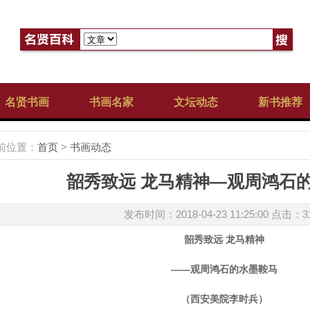
名贤书画
书画名家
文坛动态
新书推荐
前位置：
首页
>
书画动态
韶秀致远 龙马精神—观周鸿石
发布时间：2018-04-23 11:25:00 点击：
3
韶秀致远 龙马精神
——观周鸿石的水墨鞍马
（西安美院李时兵）