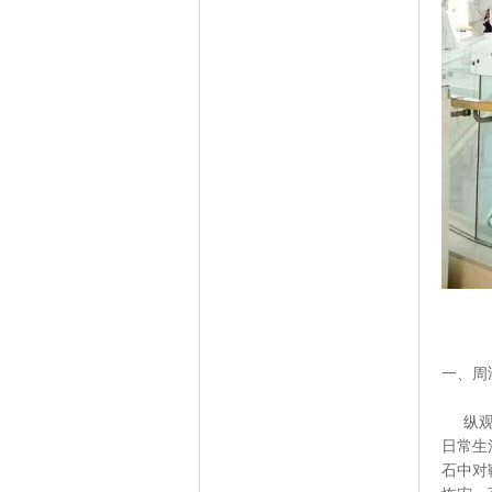
一、周
纵观古
日常生
石中对