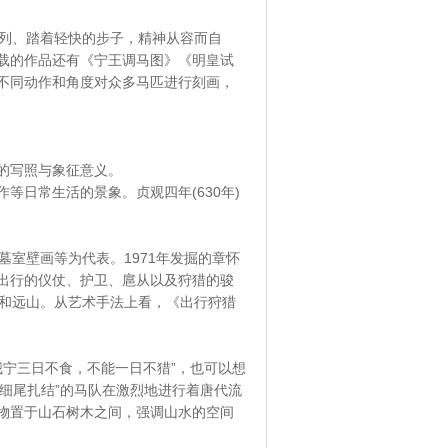
列、踏着轻快的步子，精神从容而自
载的作品还有《宁王调马图》《明皇试
不同动作和角度对众多马匹进行刻画，
的写照与象征意义。
日常生活的景象。贞观四年(630年)
室壁画等为代表。1971年发掘的章怀
出行的仪仗、护卫、扈从以及狩猎的骏
木和远山。从艺术手法上看，《出行狩猎
宁三日不食，不能一日不猎”，也可以想
“细尾扎结”的马队在激烈地进行着唐代流
物置于山石树木之间，强调山水的空间