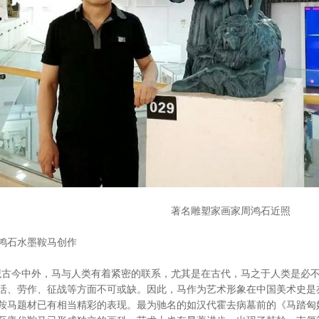
著名雕塑家画家周鸿石近照
鸿石水墨鞍马创作
今中外，马与人类有着紧密的联系，尤其是在古代，马之于人类是必不
活、劳作、征战等方面不可或缺。因此，马作为艺术形象在中国美术史是
鞍马题材已有相当精彩的表现。最为驰名的如汉代霍去病墓前的《马踏匈