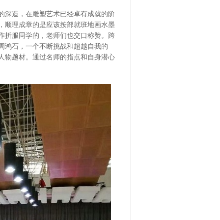
的深造，在雕塑艺术已经卓有成就的阶
，顺理成章的是应该按部就班地画水墨
作折服同学的，老师们也交口称赞。跨
周鸿石，一个不断挑战和超越自我的
人物题材。通过名师的指点和自身潜心