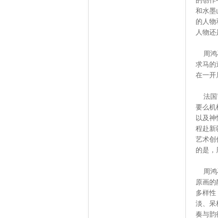
的创作
和水墨
的人物
人物还
周鸿石
求马的
在一开
法国艺
要么机
以及神
程赴新
艺术创
的是，
周鸿石
原画的
多样性
淡、呆
奏与韵