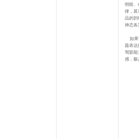
明暗、
律，甚
品的韵
神态各
如果说
题表达
驾驭能
感，极