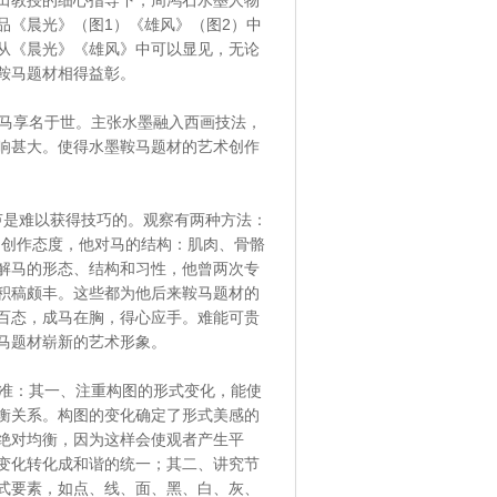
田教授的细心指导下，周鸿石水墨人物
品《晨光》（图1）《雄风》（图2）中
从《晨光》《雄风》中可以显见，无论
鞍马题材相得益彰。
马享名于世。主张水墨融入西画技法，
响甚大。使得水墨鞍马题材的艺术创作
芦是难以获得技巧的。观察有两种方法：
的创作态度，他对马的结构：肌肉、骨骼
解马的形态、结构和习性，他曾两次专
积稿颇丰。这些都为他后来鞍马题材的
百态，成马在胸，得心应手。难能可贵
马题材崭新的艺术形象。
准：其一、注重构图的形式变化，能使
衡关系。构图的变化确定了形式美感的
绝对均衡，因为这样会使观者产生平
变化转化成和谐的统一；其二、讲究节
式要素，如点、线、面、黑、白、灰、