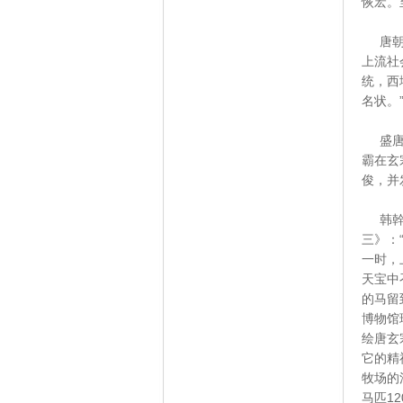
恢宏。
唐朝国
上流社
统，西
名状。
盛唐之
霸在玄
俊，并
韩幹、
三》：
一时，
天宝中
的马留
博物馆
绘唐玄
它的精
牧场的
马匹1