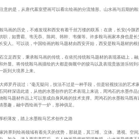
意的是，从唐代墓室壁画可以看出绘画的分流雏形。山水画与后期的鞍
马画的历史，不难发现和西安有着千丝万缕的联系：在唐，长安(今陕西
供职，如曹霸、韦无忝、陈闳、韩幹、韦偃等。许多鞍马画家本身也是长
长安人。可以说，中国绘画的鞍马题材由西安开始，西安是鞍马题材的根
立足西安，秉承鞍马画的传统，在依托传统鞍马题材的表现基础上，融
和外显。将传统鞍马画描绘的大都是御厩中的骏马以及表现贵族游乐转到
一跃到大境界上来。
师罗丹说过：“毫无疑问，技法不过是一种手段，但是轻视技法的艺术家
石同样深谙此道，从他的水墨创作的艺术表现上来说，周鸿石的水墨作品
物鞍马题材作品上可以形成自身风格的技术支撑。周鸿石的水墨鞍马既有
情墨趣，融中西绘画于一炉，形神俱足。
厚积薄发，踏上水墨鞍马艺术创作之路
跨界到绘画领域有着先天的优势，那就是，其三维、立体、透视、空间