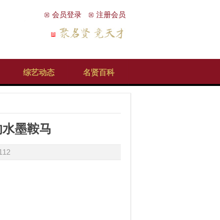
会员登录
注册会员
综艺动态
名贤百科
的水墨鞍马
112