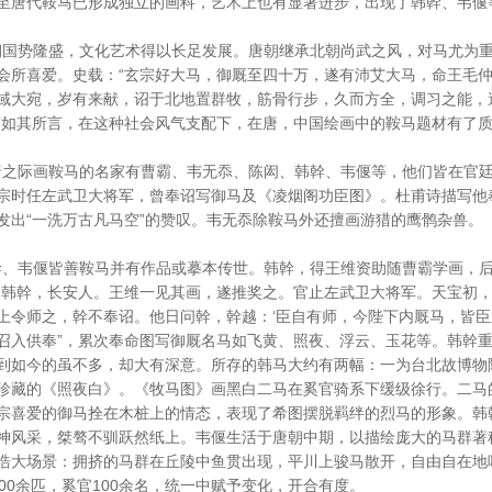
至唐代鞍马已形成独立的画科，艺术上也有显著进步，出现了韩幹、韦偃
势隆盛，文化艺术得以长足发展。唐朝继承北朝尚武之风，对马尤为重
会所喜爱。史载：“玄宗好大马，御厩至四十万，遂有沛艾大马，命王毛
域大宛，岁有来献，诏于北地置群牧，筋骨行步，久而方全，调习之能，
”如其所言，在这种社会风气支配下，在唐，中国绘画中的鞍马题材有了
际画鞍马的名家有曹霸、韦无忝、陈闳、韩幹、韦偃等，他们皆在官廷
宗时任左武卫大将军，曾奉诏写御马及《凌烟阁功臣图》。杜甫诗描写他奉
发出“一洗万古凡马空”的赞叹。韦无忝除鞍马外还擅画游猎的鹰鹘杂兽。
韦偃皆善鞍马并有作品或摹本传世。韩幹，得王维资助随曹霸学画，后
“韩幹，长安人。王维一见其画，遂推奖之。官止左武卫大将军。天宝初
上令师之，幹不奉诏。他日问幹，幹越：‘臣自有师，今陛下内厩马，皆臣之
召入供奉”，累次奉命图写御厩名马如飞黄、照夜、浮云、玉花等。韩幹
到如今的虽不多，却大有深意。所存的韩马大约有两幅：一为台北故博物
珍藏的《照夜白》。《牧马图》画黑白二马在奚官骑系下缓级徐行。二马
宗喜爱的御马拴在木桩上的情态，表现了希图摆脱羁绊的烈马的形象。韩
神风采，桀骜不驯跃然纸上。韦偃生活于唐朝中期，以描绘庞大的马群著称
浩大场景：拥挤的马群在丘陵中鱼贯出现，平川上骏马散开，自由自在地
200余匹，奚官100余名，统一中赋予变化，开合有度。