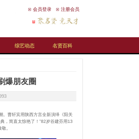
会员登录
注册会员
综艺动态
名贤百科
刷爆朋友圈
993
潮。曹轩宾用陕西方言全新演绎《阳关
，简直太惊艳了！”82岁谷建芬用13
致敬。