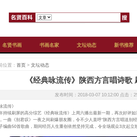
名贤书画
书画名家
文坛动态
新书推荐
前位置：
首页
>
文坛动态
《经典咏流传》陕西方言唱诗歌 
发布时间：2018-03-07 10:12:00 点击：
2
咏流传》
续刷屏的高分综艺《经典咏流传》上周六播出最新一期，再次好评如
，一曲《别君叹》一夜之间刷爆朋友圈，令不少人直呼“陕西方言唱送别经典
子编曲50首歌曲，期间经历人生重创依然坚持完成，令全场观众3次起立