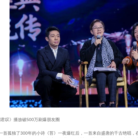
叹》播放破500万刷爆朋友圈
孤独了300年的小诗《苔》一夜爆红后，一首来自盛唐的千古绝唱，在