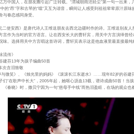
亿万中国人，在朋友圈引起广泛转载。“渭城朝雨浥轻尘”第一句一出来，
”中的“昂”字和古琴的“噹”又互为谐音，瞬间让人感受到祖祖辈辈原汁原
舍与眷恋感同身受。
二使安西》是唐代诗人王维送朋友去西北边疆时作的诗。王维送别友人
方言作为当时的官方语言。让在西安长大的曹轩宾，用关中方言演绎曾经
况味。选择用关中方言唱这首诗词，曹轩宾表示这是他血液里最直接最纯
咏流传》
谷建芬13年为孩子编曲50首
多次含泪致敬
与微笑》、《烛光里的妈妈》《滚滚长江东逝水》……现年82岁的谷建
子们“在歌声中长大”，2005年起，她呕心沥血13载，谱诗成曲50首！
、《春晓》时，撒贝宁因为一句“慈母手中线”而热泪盈眶，在场的观众也