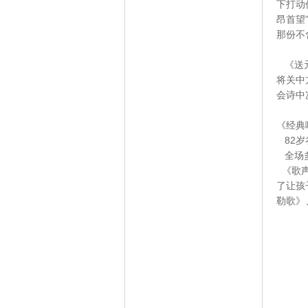
下打动
昂首望
那份不
《送元
将关中
会诗中
《经典
82岁
全场
《歌声
了让孩
勒歌》