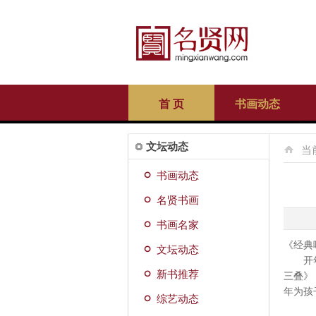
首 页
书画动态
文坛动态
当
书画动态
名贤书画
书画名家
《经典
文坛动态
开年持
新书推荐
三叠》
年为孩
综艺动态