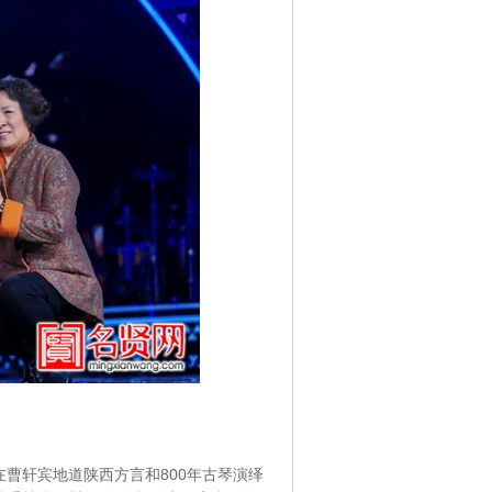
曹轩宾地道陕西方言和800年古琴演绎