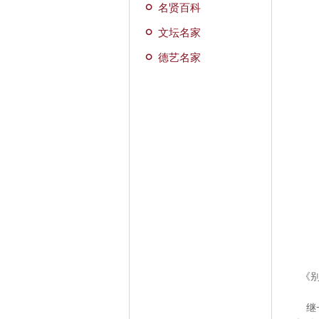
名贤百科
文坛名家
德艺名家
《别君
继一首