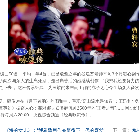
编曲50首，平均一年4首，已是耄耋之年的谷建芬老师平均3个月潜心创
历两次与亲人的生离死别，走出痛苦后的她继续创作，“我想我还要努力
走下去”。这种传承经典，为民族的未来而工作的赤子之心令全场众人多
、廖俊涛在《月下独酌》的唱和中，重现“高山流水遇知音”；王迅和4
真英雄》振奋人心；龚琳娜夫妇唤醒沉睡2500年的“王者之音”……网友
期待每周六20:00，央视综合频道《经典咏流传》。
：
《海的女儿》：“我希望用作品赢得下一代的喜爱”
下一篇：
远