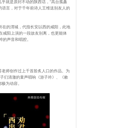
几乎就是原封不动的陕西话，“高台孤矗
味的语言，对于千年前诗人王维送别友人的
所在的渭城，代指长安以西的咸阳，此地
在咸阳上演的一段故友别离，也更能体
粹的声音和唱腔。
芬老师创作过上千首脍炙人口的作品。为
当孩子们清澈的童声唱响《游子吟》、《敕
都极为动容。