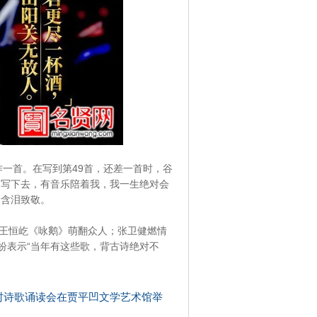
作一首。在写到第49首，还差一首时，谷
的写下去，有音乐陪着我，我一生绝对会
次含泪致敬。
岁王恒屹《咏鹅》萌翻众人；张卫健燃情
纷纷表示“当年有这些歌，背古诗绝对不
村诗歌诵读会在贾平凹文学艺术馆举