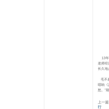
13年
老师经
长久地
毛不易
唱响《
愁。”
上一篇
行